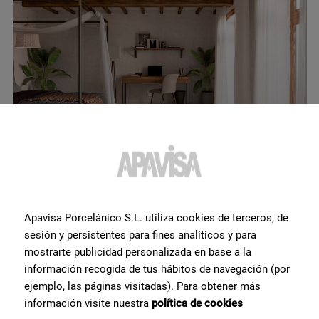
South Grey Natural Hexagon Hex 25X30
Apavisa Porcelánico S.L. utiliza cookies de terceros, de
Colores de tendencia
sesión y persistentes para fines analíticos y para
mostrarte publicidad personalizada en base a la
para los suelos de
información recogida de tus hábitos de navegación (por
terrazo
ejemplo, las páginas visitadas). Para obtener más
información visite nuestra
política de cookies