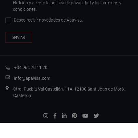
He leído y acepto la
política de privacidad
y los
términos y
condiciones
.
Deseo recibir novedades de Apavisa.
+34 964 70 11 20
info@apavisa.com
Ctra. Puebla Val Castellón, 11A, 12130 Sant Joan de Moró,
Castellón