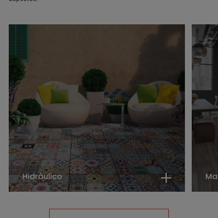
Hidráulico
Ma