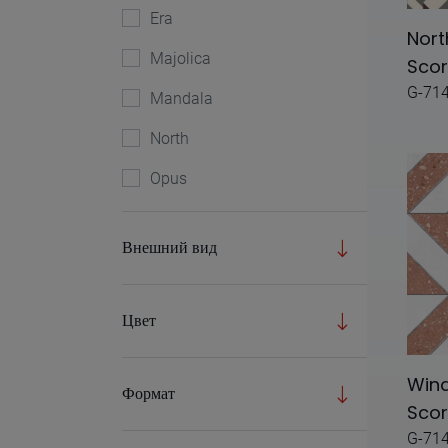
Era
Nort
Majolica
Sco
G-71
Mandala
North
Opus
Ponti
Внешний вид
Senso
Wind
Цвет
A.mano
Acqua
Wind
Формат
Sco
Adom
G-71