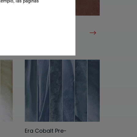
jemplo, las páginas
Argilla Rosso Pre-
Scored-20 60x60
G-7170
Era Cobalt Pre-