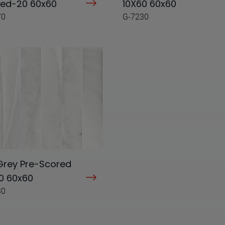
red-20 60x60
10X60 60x60
70
G-7230
Grey Pre-Scored
0 60x60
30