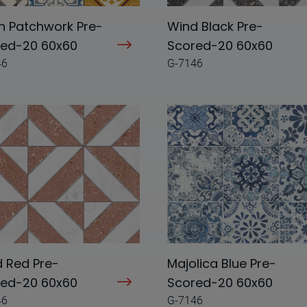
h Patchwork Pre-
Wind Black Pre-
red-20 60x60
Scored-20 60x60
46
G-7146
 Red Pre-
Majolica Blue Pre-
red-20 60x60
Scored-20 60x60
46
G-7146