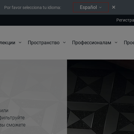
Español
Por favor selecciona tu idioma:
Регистр
Про
лекции
Пространство
Профессионалам
 или
фильтруйте
 вы сможете