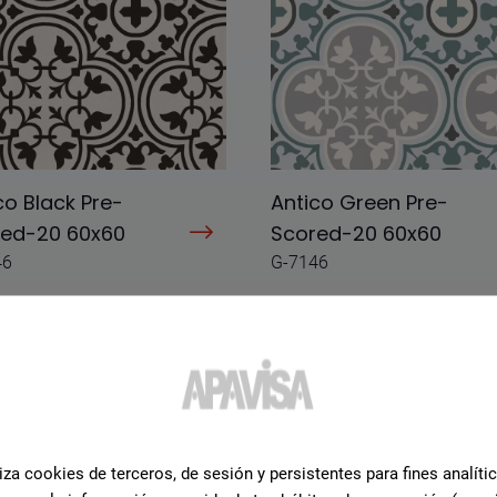
co Black Pre-
Antico Green Pre-
red-20 60x60
Scored-20 60x60
46
G-7146
iza cookies de terceros, de sesión y persistentes para fines analíti