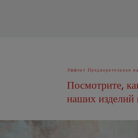
Filo
Fire
Fluid
Focus
Forma
Fragmenta
Эффект Предварительная н
Geodas
Посмотрите, ка
Glam
наших изделий 
Granitec
Hutton
Hydraulic