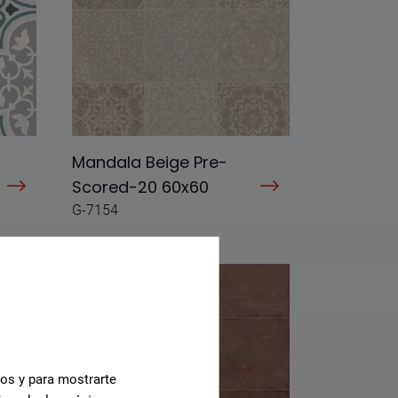
Mandala Beige Pre-
Scored-20 60x60
G-7154
cos y para mostrarte