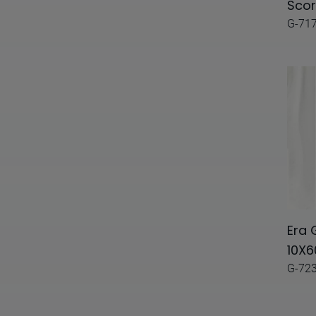
Sco
Electa
G-71
Elegance
Elements
Emotion
Encaustic 2.0
Encaustic
Equinox
Erosion
Era 
Ethnic
10X6
G-72
Evolution
Fantasy