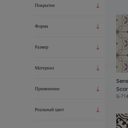
Agata
Покрытие
Alchemy 7.0
Форма
Alma
Aluminum
Размер
Amethyst
Anarchy
Материал
Anima
Sens
Aquarela
Sco
Применение
Archconcept
G-71
Arco
Реальный цвет
Argos