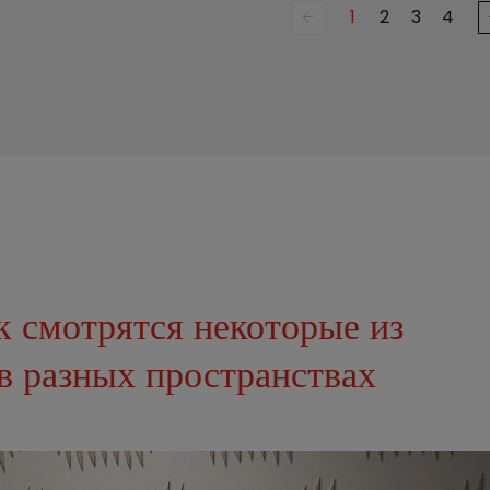
1
2
3
4
к смотрятся некоторые из
в разных пространствах