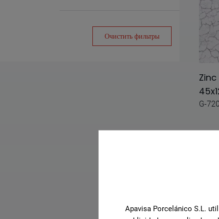
Zinc
A.mano
Очистить фильтры
Agata
Aluminum
Zinc
Amethyst
45x1
G-72
Anarchy
Anima
Antico
Aquarela
Archconcept
Arco
Apavisa Porcelánico S.L. util