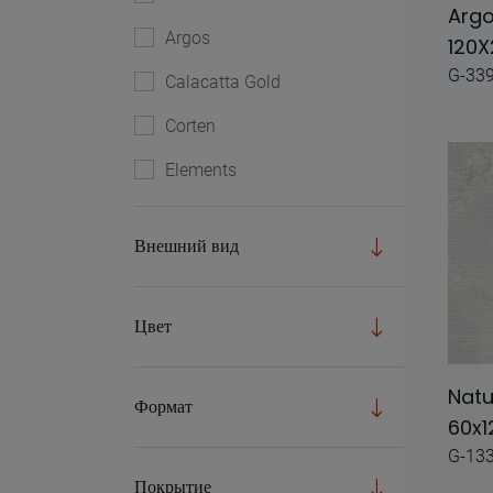
Argo
Argos
120X
G-33
Calacatta Gold
Corten
Elements
Ethnic
Внешний вид
Focus
Glam
Цвет
Intuition
Kangen
Natu
Формат
60x1
Kroma
G-13
Materia
Покрытие