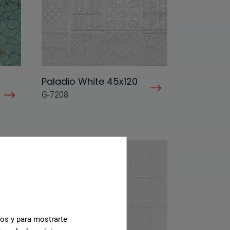
Paladio White 45x120
G-7208
cos y para mostrarte