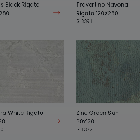
s Black Rigato
Travertino Navona
280
Rigato 120X280
91
G-3391
ra White Rigato
Zinc Green Skin
20
60x120
30
G-1372