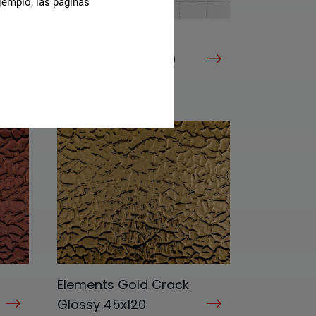
jemplo, las páginas
Elements White
Frame Matt 45x120
G-7208
Elements Gold Crack
Glossy 45x120