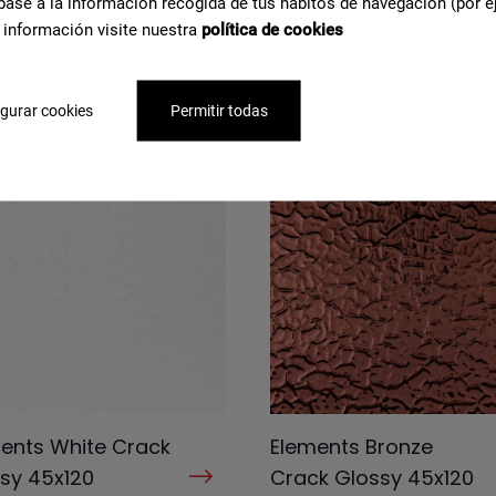
base a la información recogida de tus hábitos de navegación (por e
 información visite nuestra
política de cookies
dio Titanium
Paladio Ochre Decor
r 45x120
45x120
gurar cookies
Permitir todas
98
G-7298
ents White Crack
Elements Bronze
sy 45x120
Crack Glossy 45x120