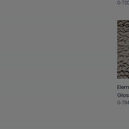
Cassero
G-72
Cast Iron
Cork
Covadonga
Craquelle
Crosswood
Cube
Degradee
Elem
Dialogo
Glos
G-78
Dreams
Earth
Echo