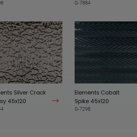
08
G-7884
ents Silver Crack
Elements Cobalt
sy 45x120
Spike 45x120
44
G-7298