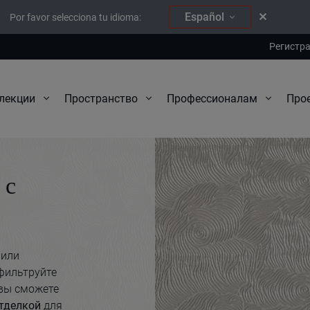
Español
Por favor selecciona tu idioma:
Регистр
Про
лекции
Пространство
Профессионалам
 с
 или
фильтруйте
 вы сможете
тделкой
для