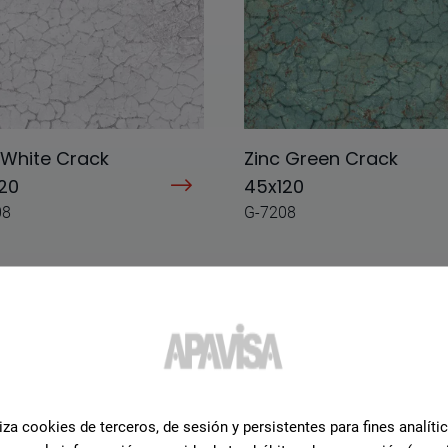
 White Crack
Zinc Green Crack
20
45x120
08
G-7208
iza cookies de terceros, de sesión y persistentes para fines analíti