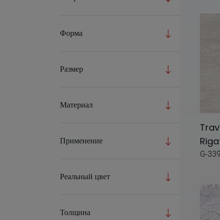
Metodo
Форма
Natura
North
Размер
Ozone
Paladio
Материал
Perlino
Trav
Pulpis
Riga
Применение
Tacto
G-33
Tierra
Реальный цвет
Tinte
Travertino S-6
Толщина