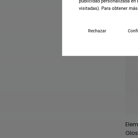
publicidad personalizada en 
Argilla
visitadas). Para obtener más
Aria
Pala
Deco
Artec 7.0
Rechazar
Confi
G-72
Ashen
Barro
Berlin
Beton
Borghini
Burlington
Calacatta Viola
Elem
Calacatta
Glos