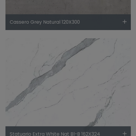
Cassero Grey Natural 120X300
Statuario Extra White Nat Bl-B 162X324