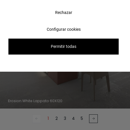
Rechazar
Configurar cookies
Permitir todas
Erosion White Lappato 60X120
1
2
3
4
5