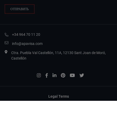
+34 964 70 11 20
info@apavisa.com
Ctra. Puebla Val Castellón, 11A, 12130 Sant Joan de Moró,
Castellón
Legal Terms
Privacy
Политика в отношении файлов cookie