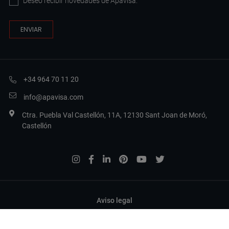
Deseo recibir novedades de Apavisa.
+34 964 70 11 20
info@apavisa.com
Ctra. Puebla Val Castellón, 11A, 12130 Sant Joan de Moró,
Castellón
Aviso legal
Política de privacidad