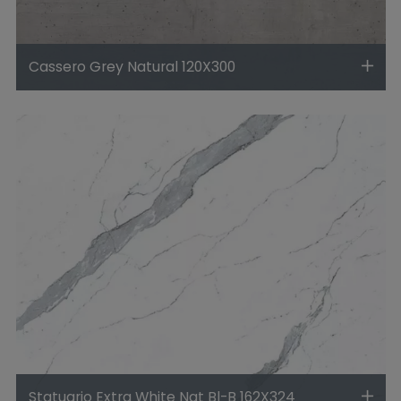
Cassero Grey Natural 120X300
Statuario Extra White Nat Bl-B 162X324