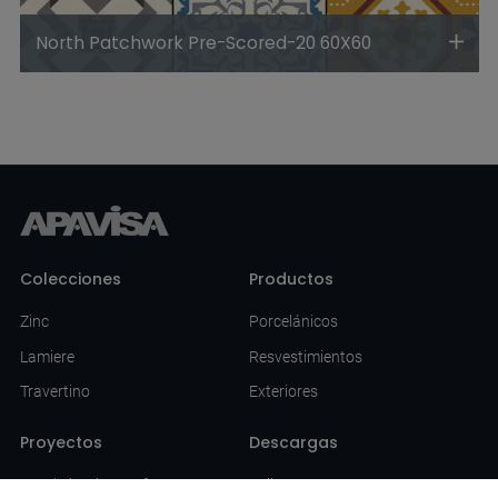
North Patchwork Pre-Scored-20 60X60
Colecciones
Productos
Zinc
Porcelánicos
Lamiere
Resvestimientos
Travertino
Exteriores
Proyectos
Descargas
Hotel Titanic Comfort
Folletos