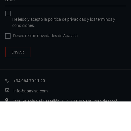
He leído y acepto la
política de privacidad
y los
términos y
condiciones
.
Deseo recibir novedades de Apavisa.
+34 964 70 11 20
info@apavisa.com
Ctra. Puebla Val Castellón, 11A, 12130 Sant Joan de Moró,
Castellón