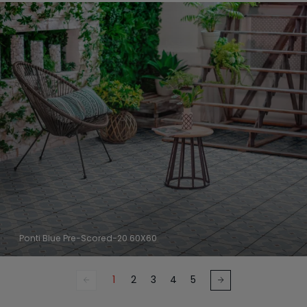
Ponti Blue Pre-Scored-20 60X60
1
2
3
4
5