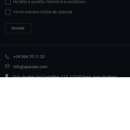
Ho letto e accetto i
termini e le condizioni
.
Vorrei ricevere notizie da Apavisa.
+34 964 70 11 20
info@apavisa.com
Ctra. Puebla Val Castellón, 11A, 12130 Sant Joan de Moró,
Castellón
Legal Terms