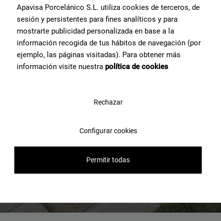
Fragmenta Grey Solid 2Cm 50X100X2Cm
Apavisa Porcelánico S.L. utiliza cookies de terceros, de
sesión y persistentes para fines analíticos y para
mostrarte publicidad personalizada en base a la
información recogida de tus hábitos de navegación (por
ejemplo, las páginas visitadas). Para obtener más
información visite nuestra
política de cookies
Rechazar
Configurar cookies
Permitir todas
Lamiere Blue Solid 2Cm 50X100X2Cm