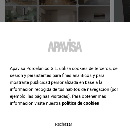
Visualizza e lasciati ispirare
Pro
Scegli tra scene predefinite e scopri come appaiono
Crea 
le nostre collezioni con un livello di realismo
cambi
sorprendente.
con 
Apavisa Porcelánico S.L. utiliza cookies de terceros, de
sesión y persistentes para fines analíticos y para
mostrarte publicidad personalizada en base a la
información recogida de tus hábitos de navegación (por
ejemplo, las páginas visitadas). Para obtener más
información visite nuestra
política de cookies
Collezioni
Prodotti
Zinc
Gres Porcellanato
Rechazar
Lamiere
Rivestimento