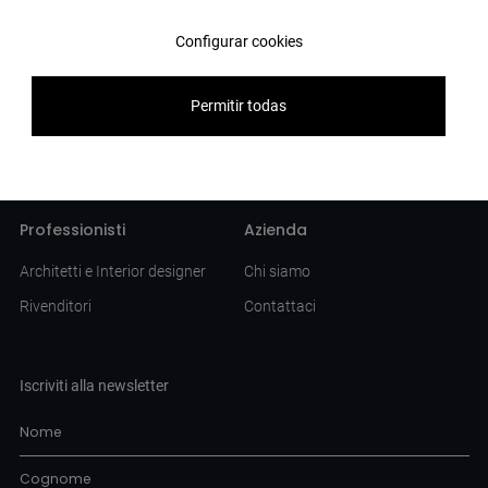
Travertino
All'esterno
Configurar cookies
Progetti
Risorse
Permitir todas
Banca Raiffeisen
Brochure
Albergo Titanic Comfort
Catalogo
Università di Bergen
Professionisti
Azienda
Architetti e Interior designer
Chi siamo
Rivenditori
Contattaci
Iscriviti alla newsletter