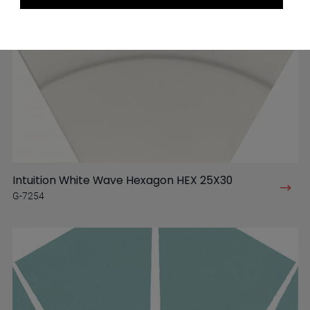
Intuition White Wave Hexagon HEX 25X30
G-7254