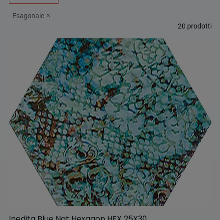
Esagonale
20
prodotti
Inedita Blue Nat Hexagon HEX 25X30