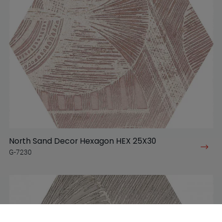
North Sand Decor Hexagon HEX 25X30
G-7230