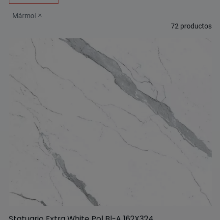
Mármol
72
productos
Statuario Extra White Pol Bl-A 162X324