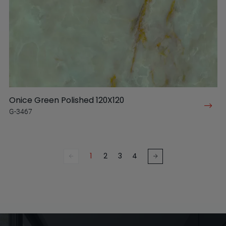
Onice Green Polished 120X120
G-3467
1
2
3
4