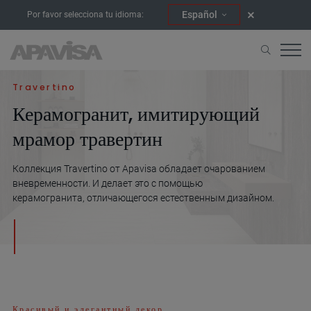
Español
Por favor selecciona tu idioma:
Начало
Коллекции
Travertino
Travertino
Керамогранит, имитирующий
мрамор травертин
Коллекция Travertino от Apavisa обладает очарованием
вневременности. И делает это с помощью
керамогранита, отличающегося естественным дизайном.
Красивый и элегантный декор