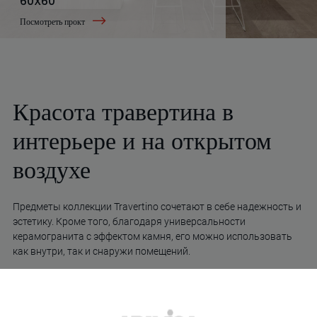
60X60
Посмотреть прокт
Красота травертина в
интерьере и на открытом
воздухе
Предметы коллекции Travertino сочетают в себе надежность и
эстетику. Кроме того, благодаря универсальности
керамогранита с эффектом камня, его можно использовать
как внутри, так и снаружи помещений.
Во внутренних помещениях он является идеальным
средством для придания естественного дизайна таким
помещениям, как гостиная или ванная комната, как в качестве