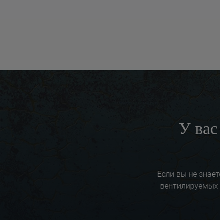
Ethnic
Evolution
Fantasy
Filo
Fire
Fluid
У вас
Focus
Forma
Если вы не знает
Fragmenta
вентилируемых 
Geodas
Granitec