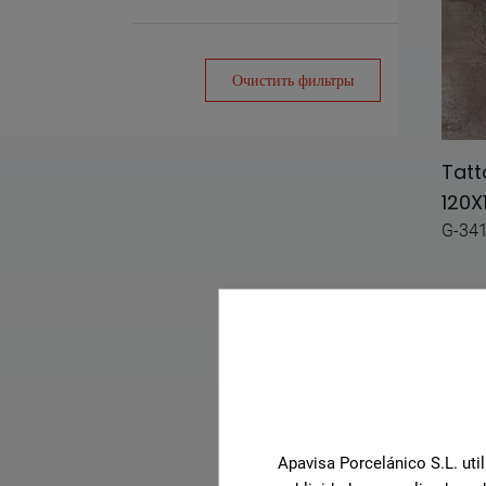
Antico
Aquarela
Очистить фильтры
Arco
Argilla
Tatt
Argos
120X
G-34
Artec 7.0
Ashen
Barro
Berlin
Beton
Borghini
Apavisa Porcelánico S.L. util