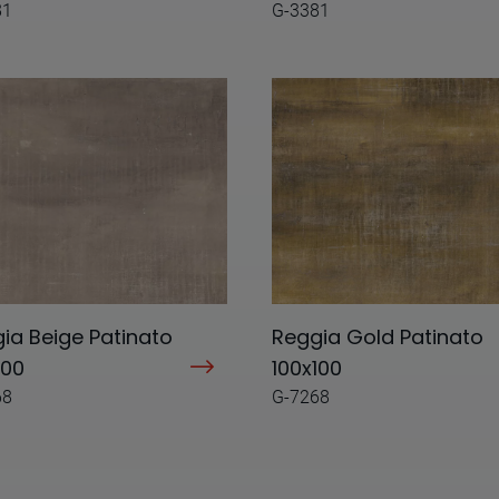
81
G-3381
ia Beige Patinato
Reggia Gold Patinato
100
100x100
68
G-7268