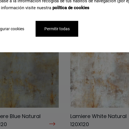
base a la información recogida de tus hábitos de navegación (por e
 información visite nuestra
política de cookies
 Green Natural
Zinc Copper Natural
120
120X120
gurar cookies
Permitir todas
13
G-3413
ere Blue Natural
Lamiere White Natural
120
120X120