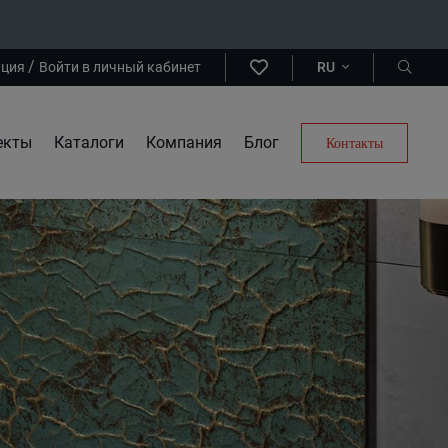
/
ация
Войти в личный кабинет
RU
екты
Каталоги
Компания
Блог
Контакты