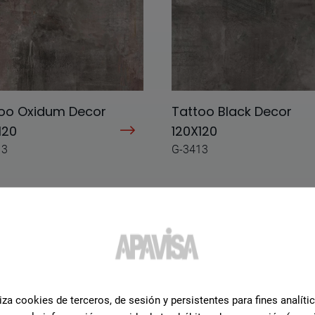
oo Oxidum Decor
Tattoo Black Decor
120
120X120
13
G-3413
iza cookies de terceros, de sesión y persistentes para fines analíti