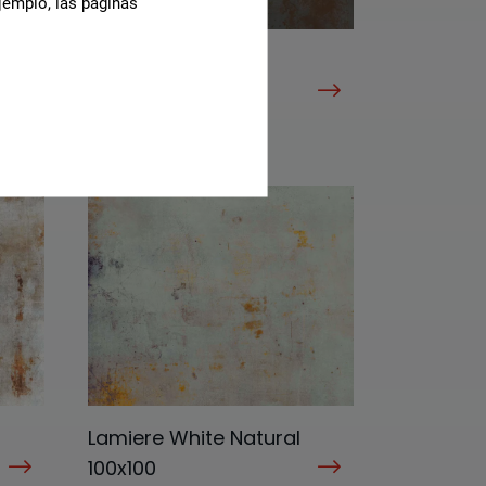
jemplo, las páginas
Zinc Black Natural
120X120
G-3413
Lamiere White Natural
100x100