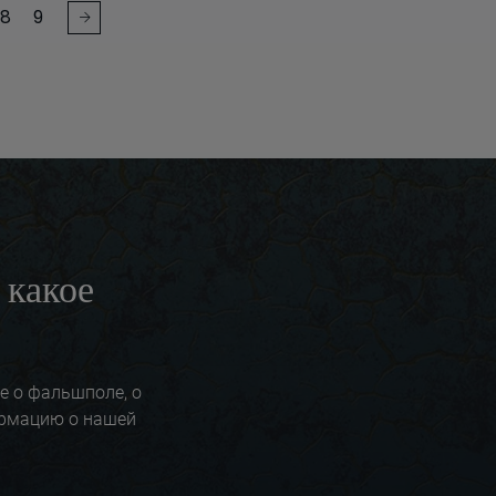
8
9
 какое
ше о фальшполе, о
ормацию о нашей