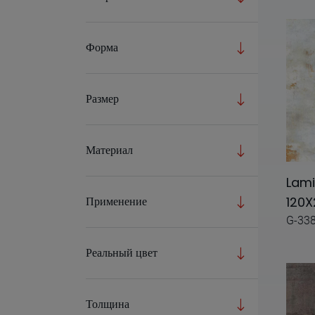
Tattoo
Форма
Zinc
A.mano
Размер
Acqua
Adom
Материал
Agata
Lami
Alma
120X
Применение
Aluminum
G-33
Amethyst
Реальный цвет
Anarchy
Anima
Толщина