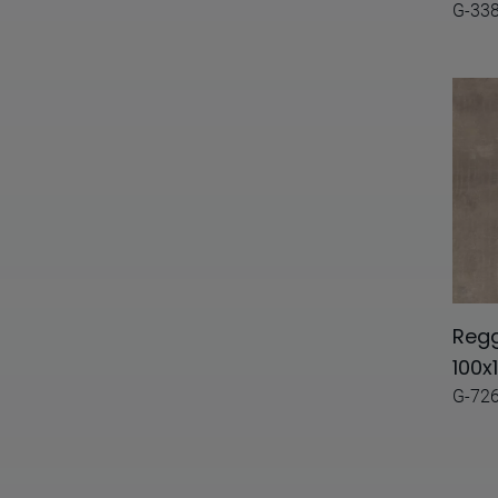
Dialogo
G-33
Dreams
Earth
Echo
Electa
Elegance
Elements
Emotion
Regg
Encaustic 2.0
100x
G-72
Encaustic
Equinox
Era