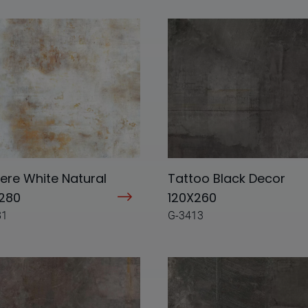
ere White Natural
Tattoo Black Decor
280
120X260
81
G-3413