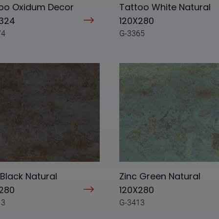
oo Oxidum Decor
Tattoo White Natural
X324
120X280
74
G-3365
 Black Natural
Zinc Green Natural
280
120X280
13
G-3413