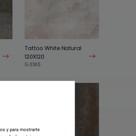
Tattoo White Natural
120X120
G-3365
cos y para mostrarte