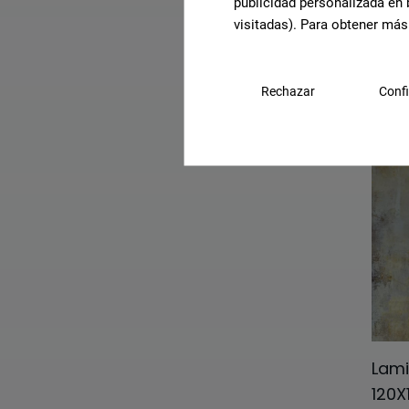
publicidad personalizada en 
Burlington
visitadas). Para obtener más
Calacatta Gold
Zinc
120X
Calacatta Viola
Rechazar
Confi
G-34
Calacatta
Cassero
Cork
Covadonga
Craquelle
Crosswood
Cube
Lami
Degradee
120X