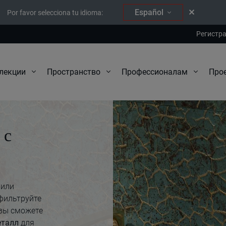
Español
Por favor selecciona tu idioma:
Регистр
Про
лекции
Пространство
Профессионалам
 с
 или
фильтруйте
 вы сможете
еталл
для