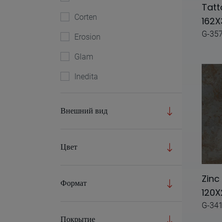
Tatt
Corten
162
G-35
Erosion
Glam
Inedita
Kroma
Внешний вид
Lamiere
Metal
Цвет
Nanocorten
Paladio
Zinc
Формат
120X
Reggia
G-34
Rust
Покрытие