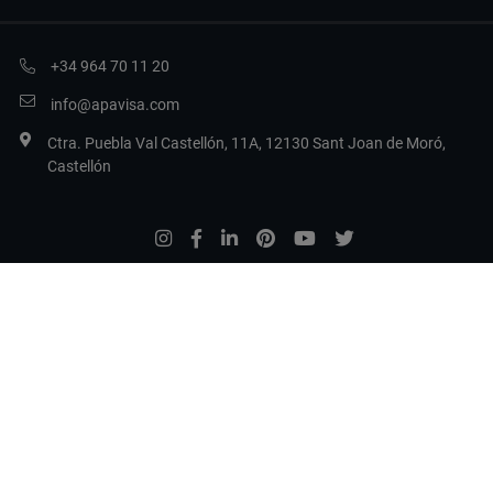
+34 964 70 11 20
info@apavisa.com
Ctra. Puebla Val Castellón, 11A, 12130 Sant Joan de Moró,
Castellón
Aviso legal
Política de privacidad
Política de cookies
Configurar cookies
Copyright 2017 Apavisa Porcelánico S.L.