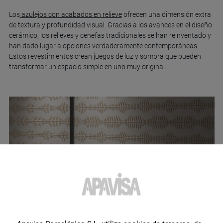
Los
azulejos con acabados en relieve
ofrecen una dimensión extra
de textura y profundidad visual. Gracias a los avances en el diseño
cerámico, los relieves y cenefas tradicionales se han reinventado y
han dado lugar a opciones verdaderamente contemporáneas.
Estos revestimientos crean juegos de luz y sombra que pueden
transformar un espacio simple en uno muy original.
Ethnic