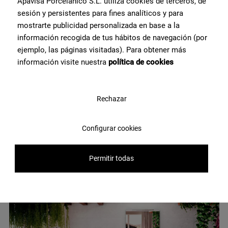
Apavisa Porcelánico S.L. utiliza cookies de terceros, de
sesión y persistentes para fines analíticos y para
mostrarte publicidad personalizada en base a la
Terrazo contemporáneo en
información recogida de tus hábitos de navegación (por
baños modernos
ejemplo, las páginas visitadas). Para obtener más
información visite nuestra
política de cookies
El terrazo ha evolucionado hacia versiones más controladas y
sofisticadas, alejadas de las interpretaciones más tradicionales. En
baños modernos, el
porcelánico efecto terrazo
permite introducir
Rechazar
textura y dinamismo en pared o pavimento sin fragmentar el
espacio.
Configurar cookies
Utilizado como superficie principal o en combinación con
acabados más neutros, el
suelo de terrazo contemporáneo
aporta
carácter al proyecto manteniendo las prestaciones técnicas
Permitir todas
necesarias en un entorno húmedo.