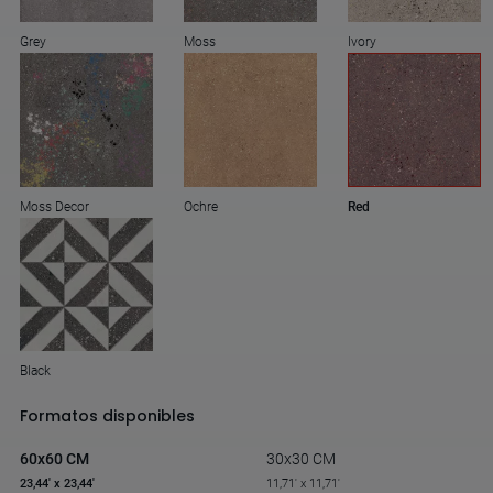
Grey
Moss
Ivory
Moss Decor
Ochre
Red
Black
Formatos disponibles
60x60 CM
30x30 CM
23,44' x 23,44'
11,71' x 11,71'