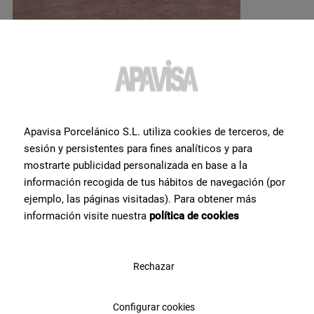
Apavisa Porcelánico S.L. utiliza cookies de terceros, de
¿Quieres más información o
sesión y persistentes para fines analíticos y para
ayuda
con algún producto?
mostrarte publicidad personalizada en base a la
información recogida de tus hábitos de navegación (por
Ponte en contacto con el equipo de especialistas cerámicos con el
ejemplo, las páginas visitadas). Para obtener más
que contamos en Apavisa Porcelánico. Te asesoramos y
información visite nuestra
política de cookies
ayudamos en lo que necesites para hacer tu proyecto de
arquitectura, interiorismo o reforma.
Rechazar
Contáctanos
Configurar cookies