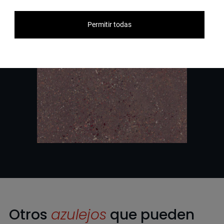
Permitir todas
Otros
azulejos
que pueden