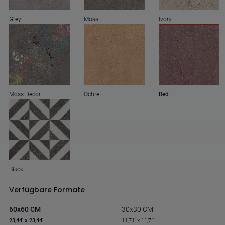
Grey
Moss
Ivory
Moss Decor
Ochre
Red
Black
Verfügbare Formate
60x60 CM
30x30 CM
23,44' x 23,44'
11,71' x 11,71'