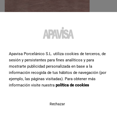
Apavisa Porcelánico S.L. utiliza cookies de terceros, de
Möchten Sie weitere
sesión y persistentes para fines analíticos y para
Informationen oder Hilfe
zu
mostrarte publicidad personalizada en base a la
información recogida de tus hábitos de navegación (por
einem Produkt?
?
ejemplo, las páginas visitadas). Para obtener más
información visite nuestra
política de cookies
Setzen Sie sich mit unserem Keramikexpertenteam von Apavisa
Porcelánico in Verbindung. Wir beraten Sie gerne und helfen Ihnen
bei allem, was Sie für Ihr Projekt benötigen.
Rechazar