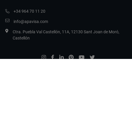
+34 964 70 11 20
info@apavisa.com
Ctra. Puebla Val Castellón, 11A, 12130 Sant Joan de Moró,
Castellón
Legal Terms
Datenschutzbestimmungen
Cookies
Cookies konfigurieren
Copyright 2017 Apavisa Porcelánico S.L.