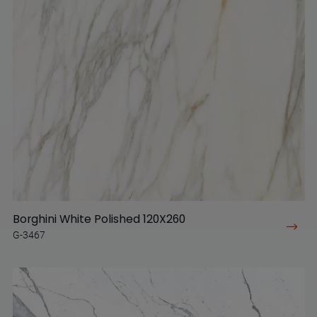
Borghini White Polished 120X260
G-3467