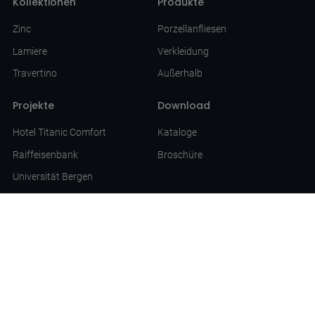
Kollektionen
Produkte
Zinc
Porzellanfliesen
Lamiere
Verkleidung
Travertino
Außerhalb
Projekte
Download
Hotel Titanic Comfort
Kataloge
Raiffeisenbank
Broschüre
Universität Bergen
Profi - Kunden
Unternehmen
Architekten | Innenarchitekten
Über uns
Händler
Kontaktieren Sie uns
Newsletter abonnieren