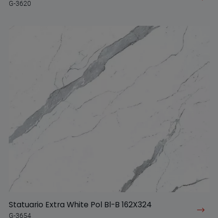
G-3620
Statuario Extra White Pol Bl-B 162X324
G-3654