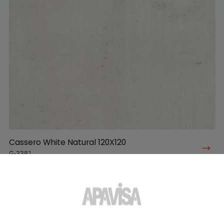
Cassero White Natural 120X120
G-3381