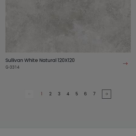
Sullivan White Natural 120X120
G-3314
1
2
3
4
5
6
7