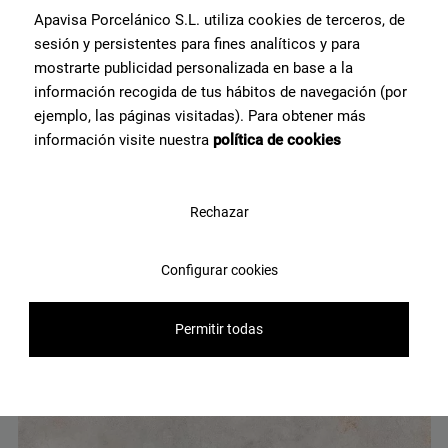
Apavisa Porcelánico S.L. utiliza cookies de terceros, de
sesión y persistentes para fines analíticos y para
mostrarte publicidad personalizada en base a la
información recogida de tus hábitos de navegación (por
ejemplo, las páginas visitadas). Para obtener más
información visite nuestra
política de cookies
Rechazar
Instinto White Natural 120X120
Configurar cookies
G-3365
Permitir todas