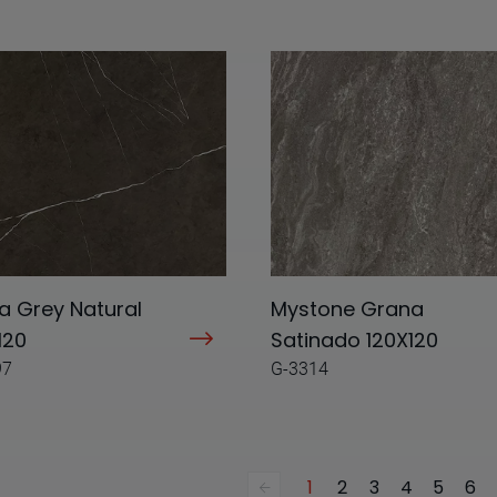
ra Grey Natural
Mystone Grana
120
Satinado 120X120
97
G-3314
1
2
3
4
5
6