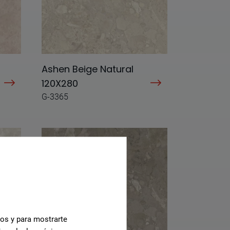
Ashen Beige Natural
120X280
G-3365
cos y para mostrarte