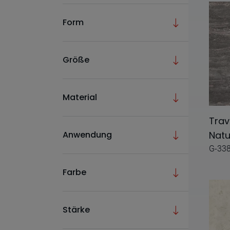
Tuscany
Form
A.mano
Acqua
Größe
Adom
Agata
Material
Alchemy 7.0
Trav
Alma
Natu
Anwendung
Aluminum
G-33
Amethyst
Farbe
Anarchy
Anima
Stärke
Antico