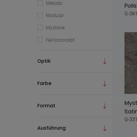
Metodo
Poli
G-36
Modular
Mystone
Nanoconcept
Natura
Optik
Perlino
Pietra
Farbe
Pulpis
Riverwash
Mys
Format
Sati
St.vincent
G-33
Travertino S-6
Ausführung