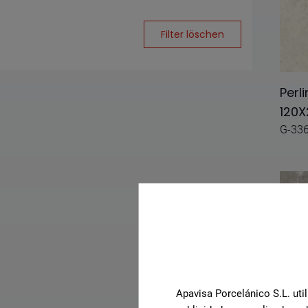
Aquarela
Filter löschen
Archconcept
Arco
Perl
Argilla
120X
G-33
Argos
Aria
Artec 7.0
Barro
Berlin
Beton
Apavisa Porcelánico S.L. util
Borghini