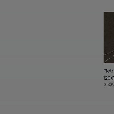
Degradee
Dialogo
Dreams
Earth
Echo
Electa
Elegance
Piet
Elements
120X
G-33
Emotion
Encaustic 2.0
Encaustic