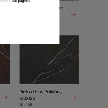
jemplo, las páginas
Ashen Taupe Natural
120X280
G-3365
Pietra Grey Polished
120X120
G-3459