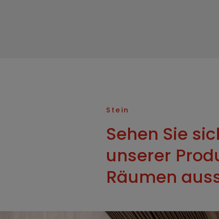
Equinox
Era
Erosion
Ethnic
Evolution
Fantasy
Stein
Filo
Sehen Sie sic
Fire
unserer Prod
Fluid
Räumen aus
Focus
Forma