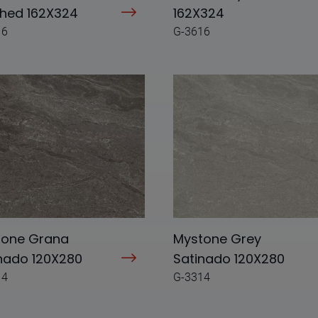
shed 162X324
162X324
16
G-3616
tone Grana
Mystone Grey
nado 120X280
Satinado 120X280
14
G-3314