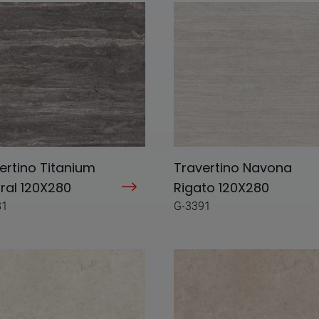
ertino Titanium
Travertino Navona
ral 120X280
Rigato 120X280
81
G-3391