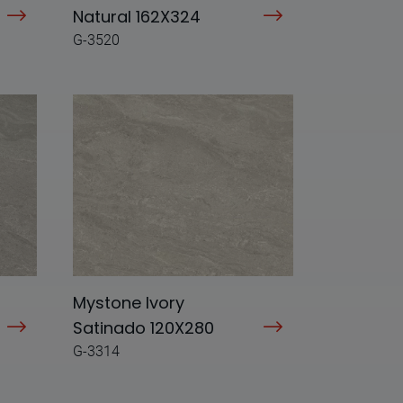
Natural 162X324
G-3520
Mystone Ivory
Satinado 120X280
G-3314