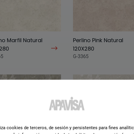
ino Marfil Natural
Perlino Pink Natural
280
120X280
65
G-3365
iza cookies de terceros, de sesión y persistentes para fines analíti