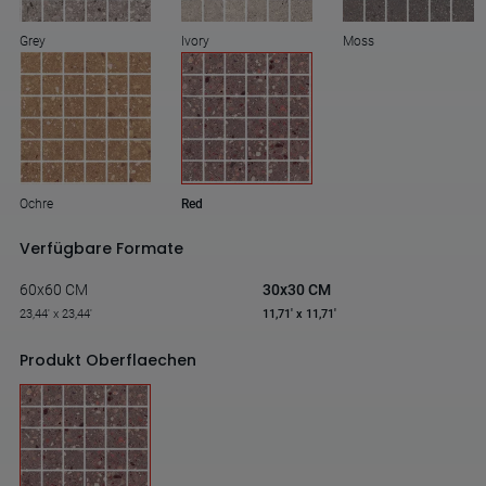
Grey
Ivory
Moss
Ochre
Red
Verfügbare Formate
60x60 CM
30x30 CM
23,44' x 23,44'
11,71' x 11,71'
Produkt Oberflaechen