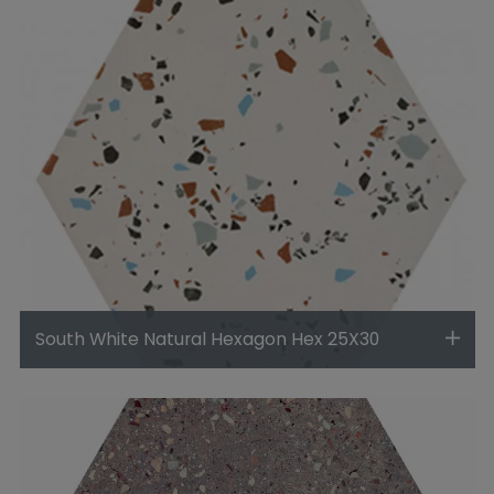
South White Natural Hexagon Hex 25X30