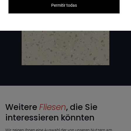
Permitir todas
Weitere
Fliesen
, die Sie
interessieren könnten
Wir zeigen Ihnen eine Auswahl der von unseren Nutzern am