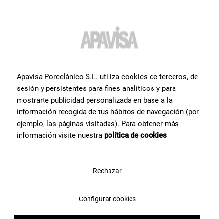
Möchten Sie weitere
Informationen oder Hilfe
zu
Apavisa Porcelánico S.L. utiliza cookies de terceros, de
sesión y persistentes para fines analíticos y para
einem Produkt?
?
mostrarte publicidad personalizada en base a la
información recogida de tus hábitos de navegación (por
Setzen Sie sich mit unserem Keramikexpertenteam von Apavisa
ejemplo, las páginas visitadas). Para obtener más
Porcelánico in Verbindung. Wir beraten Sie gerne und helfen Ihnen
información visite nuestra
política de cookies
bei allem, was Sie für Ihr Projekt benötigen.
Rechazar
Kontaktieren Sie uns
Configurar cookies