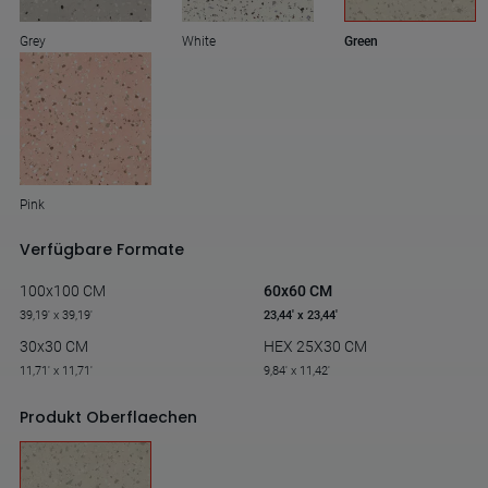
Grey
White
Green
Pink
Verfügbare Formate
100x100 CM
60x60 CM
39,19' x 39,19'
23,44' x 23,44'
30x30 CM
HEX 25X30 CM
11,71' x 11,71'
9,84' x 11,42'
Produkt Oberflaechen