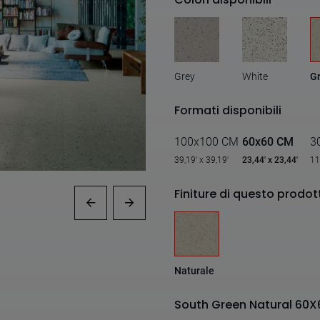
Grey
White
G
Formati disponibili
100x100 CM
60x60 CM
3
39,19' x 39,19'
23,44' x 23,44'
11
Finiture di questo prodot
Naturale
South Green Natural 60X