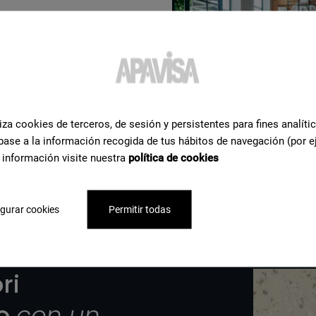
iza cookies de terceros, de sesión y persistentes para fines analíti
 completa
base a la información recogida de tus hábitos de navegación (por e
 información visite nuestra
política de cookies
gurar cookies
Permitir todas
ri
to
con un