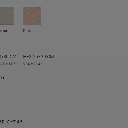
reen
Pink
0x30 CM
HEX 25X30 CM
,71' x 11,71'
9,84' x 11,42'
to
60:
G-7146