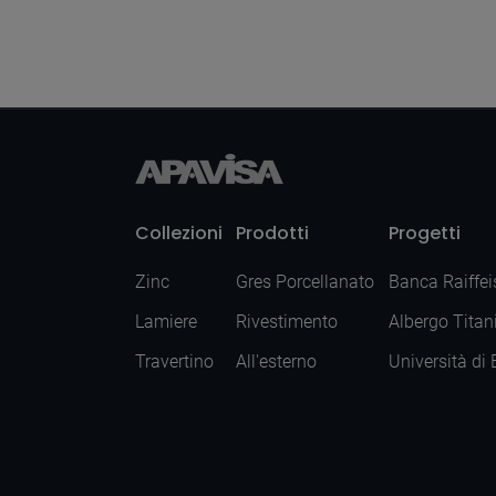
Hexagon Hex 25X30
Collezioni
Prodotti
Progetti
Zinc
Gres Porcellanato
Banca Raiffei
Lamiere
Rivestimento
Albergo Titan
Travertino
All'esterno
Università di