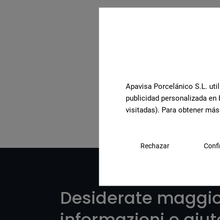
Apavisa Porcelánico S.L. util
Visualizza la collezione
publicidad personalizada en 
visitadas). Para obtener más
Rechazar
Confi
Desiderate maggio
informazioni o aiu