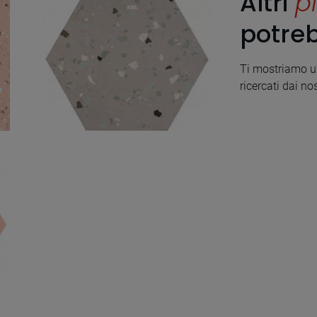
Altri
pi
potreb
Ti mostriamo un
ricercati dai nos
South Grey Natural
Hexagon Hex 25X30