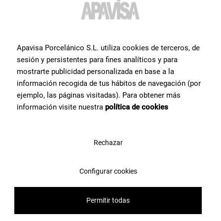
prodotto?
?
Contatta il team di specialisti in piastrelle di Apavisa Porcelánico. Ti
forniremo consulenza e tutte le risposte di cui hai bisogno per
Apavisa Porcelánico S.L. utiliza cookies de terceros, de
realizzare il tuo progetto.
sesión y persistentes para fines analíticos y para
mostrarte publicidad personalizada en base a la
información recogida de tus hábitos de navegación (por
Contattaci
ejemplo, las páginas visitadas). Para obtener más
información visite nuestra
política de cookies
Rechazar
Configurar cookies
Permitir todas