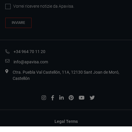
Vorrei ricevere notizie da Apavisa.
+34 964 70 11 20
info@apavisa.com
Ctra. Puebla Val Castellón, 11A, 12130 Sant Joan de Moró,
Castellón
Legal Terms
Politica sulla privacy