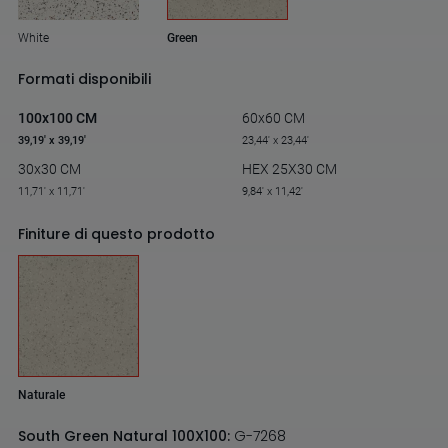
White
Green
Formati disponibili
100x100 CM
60x60 CM
39,19' x 39,19'
23,44' x 23,44'
30x30 CM
HEX 25X30 CM
11,71' x 11,71'
9,84' x 11,42'
Finiture di questo prodotto
Naturale
South Green Natural 100X100:
G-7268