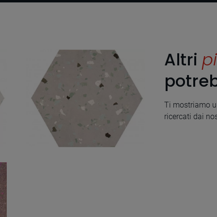
Altri
pi
potreb
Ti mostriamo un
ricercati dai nos
South Grey Natural
Hexagon Hex 25X30