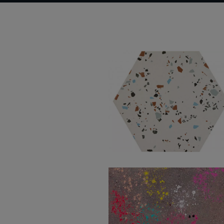
South White Natural
Hexagon Hex 25X30