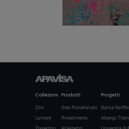
Wind Moss Decor
100X100
Collezioni
Prodotti
Progetti
Zinc
Gres Porcellanato
Banca Raiffei
Lamiere
Rivestimento
Albergo Titan
Travertino
All'esterno
Università di