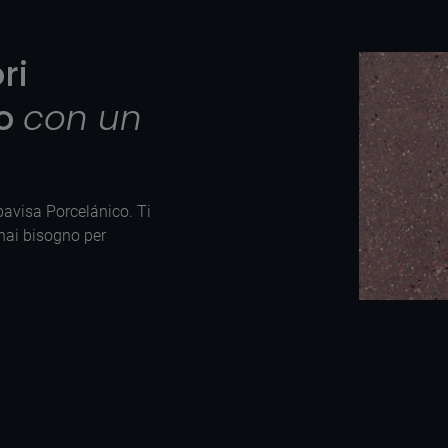
ri
to
con un
Apavisa Porcelánico. Ti
 hai bisogno per