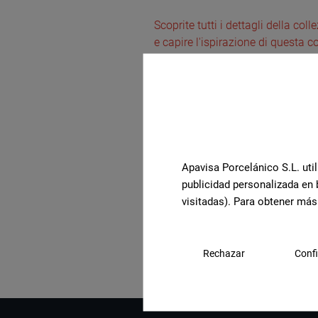
Scoprite tutti i dettagli della col
e capire l'ispirazione di questa co
vedere tutte le immagini d'atmos
Apavisa Porcelánico S.L. util
publicidad personalizada en 
visitadas). Para obtener más
Visualizza la collezione
Rechazar
Confi