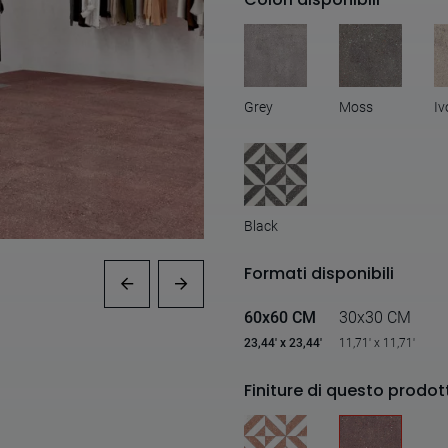
Grey
Moss
Iv
Black
Formati disponibili
60x60 CM
30x30 CM
23,44' x 23,44'
11,71' x 11,71'
Finiture di questo prodot