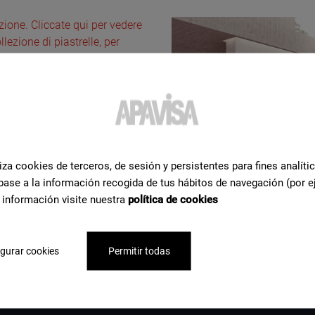
lezione. Cliccate qui per vedere
llezione di piastrelle, per
fera e per approfondire.
iza cookies de terceros, de sesión y persistentes para fines analíti
base a la información recogida de tus hábitos de navegación (por e
 información visite nuestra
política de cookies
 completa
gurar cookies
Permitir todas