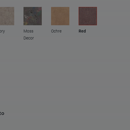
ory
Moss
Ochre
Red
Decor
to