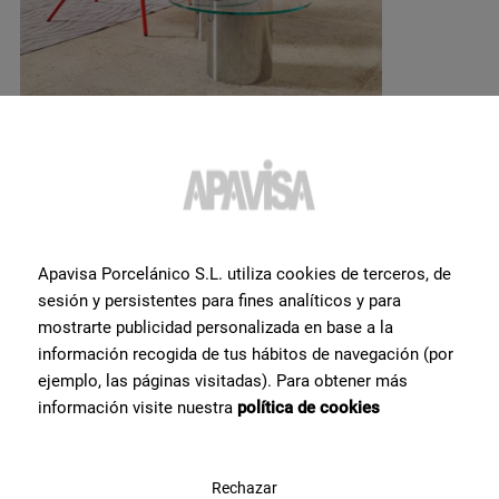
Desiderate maggiori
Apavisa Porcelánico S.L. utiliza cookies de terceros, de
sesión y persistentes para fines analíticos y para
informazioni o aiuto
con un
mostrarte publicidad personalizada en base a la
prodotto?
?
información recogida de tus hábitos de navegación (por
ejemplo, las páginas visitadas). Para obtener más
información visite nuestra
política de cookies
Contatta il team di specialisti in piastrelle di Apavisa Porcelánico. Ti
forniremo consulenza e tutte le risposte di cui hai bisogno per
realizzare il tuo progetto.
Rechazar