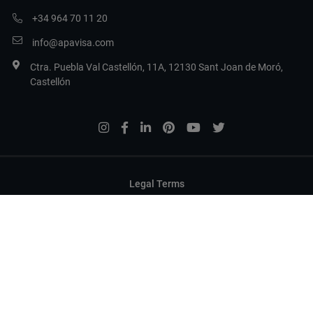
+34 964 70 11 20
info@apavisa.com
Ctra. Puebla Val Castellón, 11A, 12130 Sant Joan de Moró,
Castellón
Legal Terms
Politica sulla privacy
Politica dei cookie
Configurare i cookie
Copyright 2017 Apavisa Porcelánico S.L.