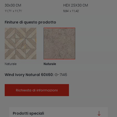
30x30 CM
HEX 25X30 CM
11,71' x 11,71'
9,84' x 11,42'
Finiture di questo prodotto
Naturale
Naturale
Wind Ivory Natural 60X60:
G-7146
Richiesta di informazioni
Prodotti speciali