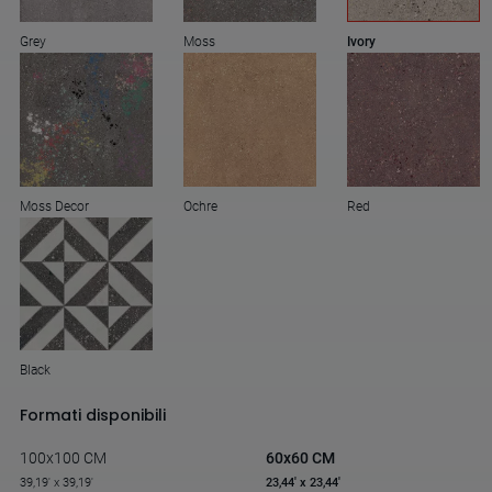
Grey
Moss
Ivory
Moss Decor
Ochre
Red
Black
Formati disponibili
100x100 CM
60x60 CM
39,19' x 39,19'
23,44' x 23,44'