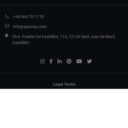
+34 964 70 11 20
info@apavisa.com
Ctra. Puebla Val Castellón, 11A, 12130 Sant Joan de Moró,
Castellón
Legal Terms
Datenschutzbestimmungen
Cookies
Cookies konfigurieren
Copyright 2017 Apavisa Porcelánico S.L.