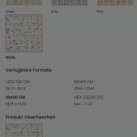
Green
Grey
Pink
White
Verfügbare Formate
100x100 CM
60x60 CM
39,19' x 39,19'
23,44' x 23,44'
30x30 CM
HEX 25X30 CM
11,71' x 11,71'
9,84' x 11,42'
Produkt Oberflaechen