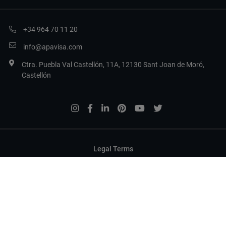
+34 964 70 11 20
info@apavisa.com
Ctra. Puebla Val Castellón, 11A, 12130 Sant Joan de Moró,
Castellón
Legal Terms
Datenschutzbestimmungen
Cookies
Cookies konfigurieren
Copyright 2017 Apavisa Porcelánico S.L.