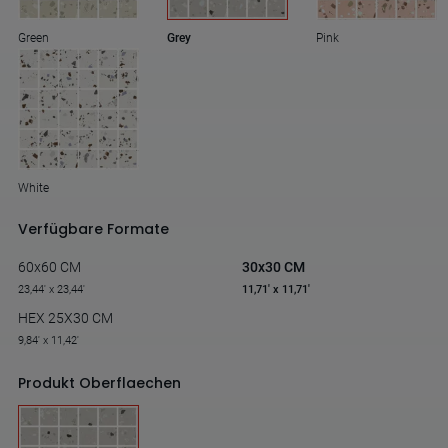
Green
Grey
Pink
White
Verfügbare Formate
60x60 CM
30x30 CM
23,44' x 23,44'
11,71' x 11,71'
HEX 25X30 CM
9,84' x 11,42'
Produkt Oberflaechen