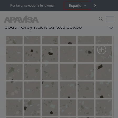
Español
Por favor selecciona tu idioma:
South Grey Nat Mos 5X5 30X30