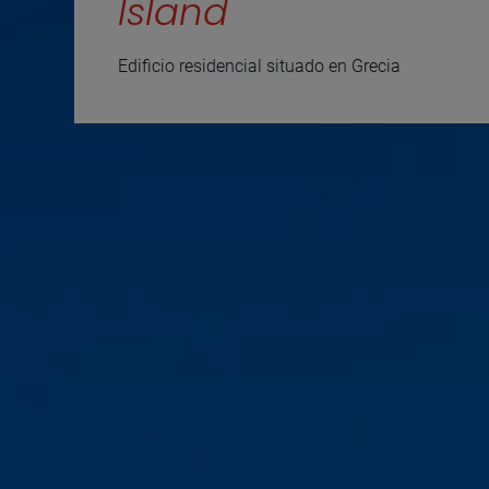
Island
Edificio residencial situado en Grecia