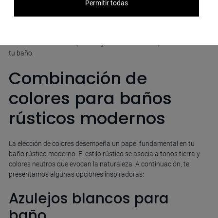
Permitir todas
El barro cocido es un material que se asocia de inmediato con el
estilo rústico. Los
azulejos de porcelánico que imitan el barro
ofrecen la esencia rústica sin las limitaciones técnicas del material
natural. Encontrarás opciones y diseños actuales para darle vida a
tu baño.
Combinación de
colores para baños
rústicos modernos
La elección de colores desempeña un papel fundamental en tu
baño rústico moderno. El estilo rústico se asocia a tonos tierra y
colores neutros que evocan la naturaleza. A continuación, te
presentamos algunas opciones inspiradoras:
Azulejos blancos para
baño