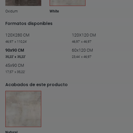
Oxidum
White
Formatos disponibles
120X280 CM
120X120 CM
46,97' x 110,24'
46,97' x 46,97'
90x90 CM
60x120 CM
35,22' x 35,22'
23,44' x 46,97'
45x90 CM
17,57' x 35,22'
Acabados de este producto
Natural