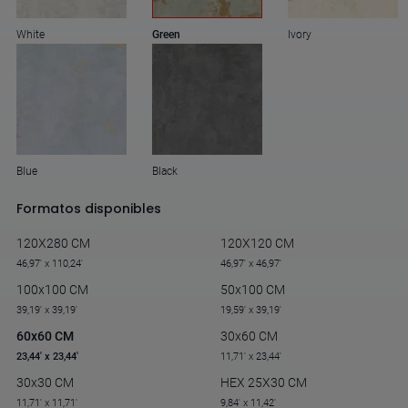
White
Green
Ivory
Blue
Black
Formatos disponibles
120X280 CM
120X120 CM
46,97' x 110,24'
46,97' x 46,97'
100x100 CM
50x100 CM
39,19' x 39,19'
19,59' x 39,19'
60x60 CM
30x60 CM
23,44' x 23,44'
11,71' x 23,44'
30x30 CM
HEX 25X30 CM
11,71' x 11,71'
9,84' x 11,42'