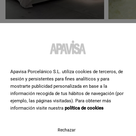
¿Quieres más información o
ayuda
con algún producto?
Apavisa Porcelánico S.L. utiliza cookies de terceros, de
sesión y persistentes para fines analíticos y para
mostrarte publicidad personalizada en base a la
Ponte en contacto con el equipo de especialistas cerámicos con el
que contamos en Apavisa Porcelánico. Te asesoramos y
información recogida de tus hábitos de navegación (por
ayudamos en lo que necesites para hacer tu proyecto de
ejemplo, las páginas visitadas). Para obtener más
arquitectura, interiorismo o reforma.
información visite nuestra
política de cookies
Contáctanos
Rechazar