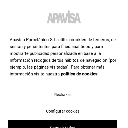
¿Quieres más información o
ayuda
con algún producto?
Apavisa Porcelánico S.L. utiliza cookies de terceros, de
sesión y persistentes para fines analíticos y para
Ponte en contacto con el equipo de especialistas cerámicos con el
mostrarte publicidad personalizada en base a la
que contamos en Apavisa Porcelánico. Te asesoramos y
información recogida de tus hábitos de navegación (por
ayudamos en lo que necesites para hacer tu proyecto de
ejemplo, las páginas visitadas). Para obtener más
arquitectura, interiorismo o reforma.
información visite nuestra
política de cookies
Contáctanos
Rechazar
Configurar cookies
Permitir todas