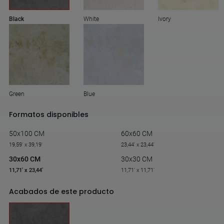
Black
White
Ivory
Green
Blue
Formatos disponibles
50x100 CM
60x60 CM
19,59' x 39,19'
23,44' x 23,44'
30x60 CM
30x30 CM
11,71' x 23,44'
11,71' x 11,71'
Acabados de este producto