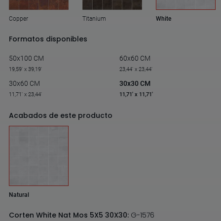
Copper
Titanium
White
Formatos disponibles
50x100 CM
60x60 CM
19,59' x 39,19'
23,44' x 23,44'
30x60 CM
30x30 CM
11,71' x 23,44'
11,71' x 11,71'
Acabados de este producto
Natural
Corten White Nat Mos 5X5 30X30:
G-1576