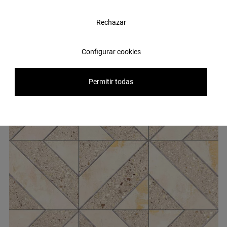
Otros
azulejos
que pueden
Rechazar
interesarte
Te mostramos una selección de los productos cerámicos más
Configurar cookies
buscadas por nuestros usuarios.
Permitir todas