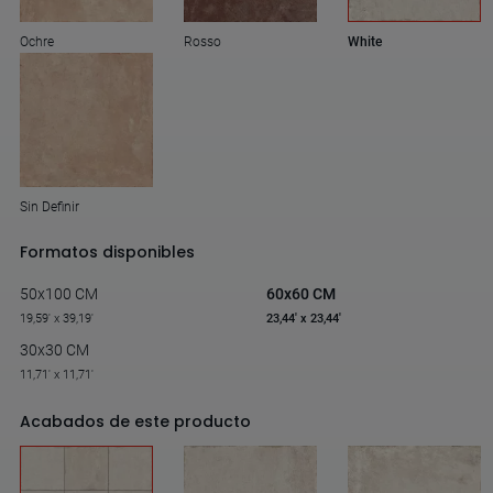
Ochre
Rosso
White
Sin Definir
Formatos disponibles
50x100 CM
60x60 CM
19,59' x 39,19'
23,44' x 23,44'
30x30 CM
11,71' x 11,71'
Acabados de este producto