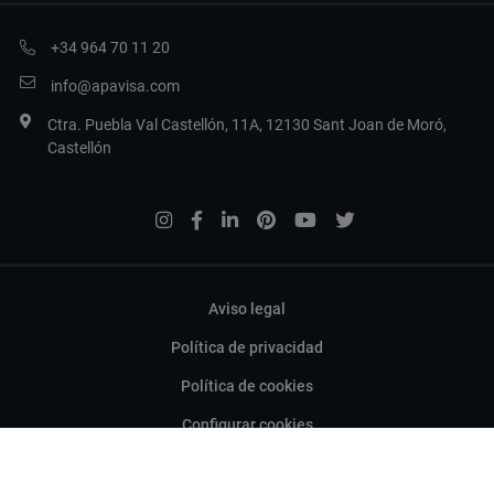
+34 964 70 11 20
info@apavisa.com
Ctra. Puebla Val Castellón, 11A, 12130 Sant Joan de Moró,
Castellón
Aviso legal
Política de privacidad
Política de cookies
Configurar cookies
Copyright 2017 Apavisa Porcelánico S.L.