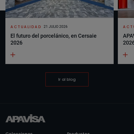
ACTUALIDAD
ACT
21 JULIO 2026
El futuro del porcelánico, en Cersaie
APAV
2026
202
Ir al blog
Colecciones
Productos