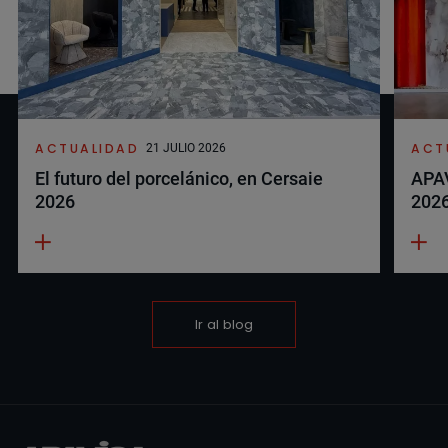
ACTUALIDAD
ACT
21 JULIO 2026
El futuro del porcelánico, en Cersaie
APAV
2026
202
Ir al blog