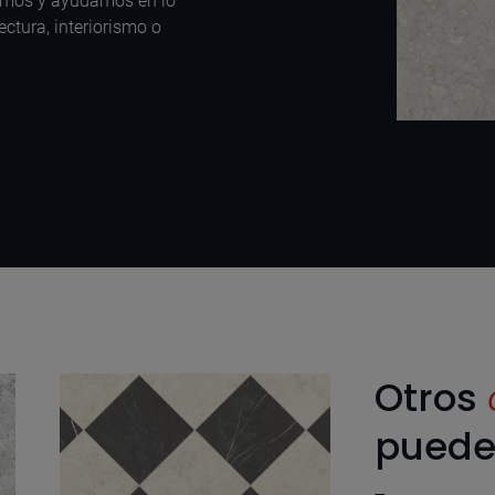
amos y ayudamos en lo
ectura, interiorismo o
Otros
puede