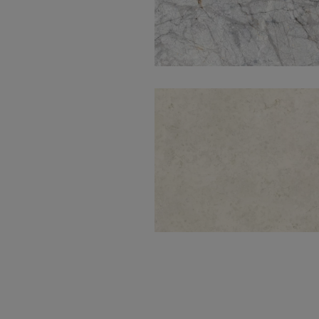
Riverwash White
Natural 60X60
Perlino Marfil
Natural 120X280