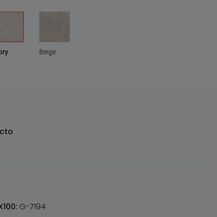
ory
Beige
cto
X100:
G-7194