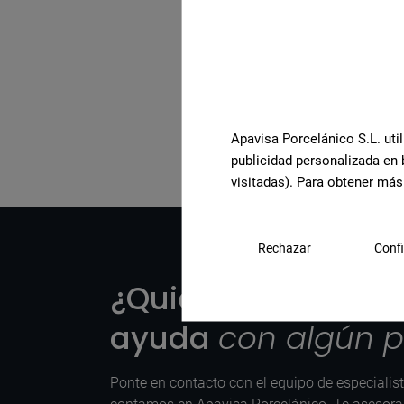
Ver la colección comple
Apavisa Porcelánico S.L. util
publicidad personalizada en 
visitadas). Para obtener más
Rechazar
Confi
¿Quieres más info
ayuda
con algún 
Ponte en contacto con el equipo de especialis