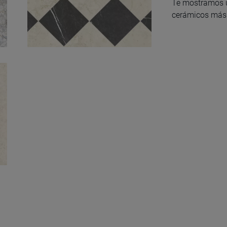
Te mostramos u
cerámicos más 
Modular Chess
Natural 50X100