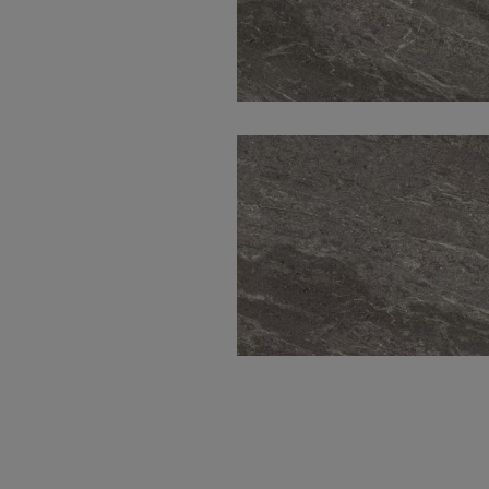
Mystone Grana
Satinado 60X120
Mystone Grana
Natural 60X120