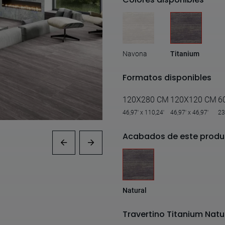
Navona
Titanium
Formatos disponibles
120X280 CM
120X120 CM
6
46,97' x 110,24'
46,97' x 46,97'
23
Acabados de este produ
Natural
Travertino Titanium Natu