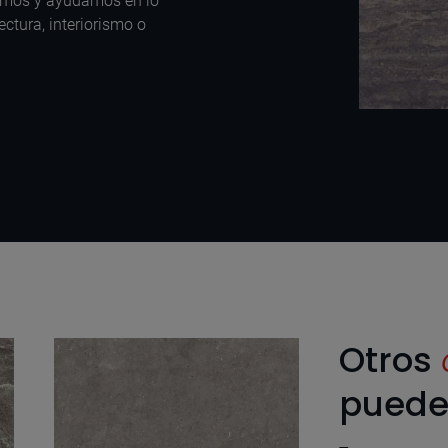
amos y ayudamos en lo
ectura, interiorismo o
Otros
puede