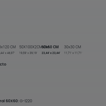
0x120 CM
50X100X2CM CM
60x60 CM
30x30 CM
,44' x 46,97'
19,59' x 39,19'
23,44' x 23,44'
11,71' x 11,71'
cto
ral 60X60:
G-1220