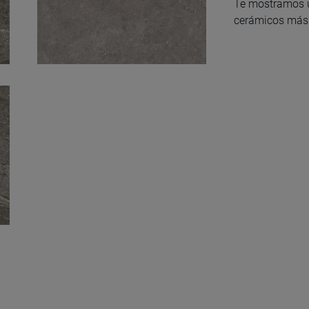
Te mostramos u
cerámicos más 
Metodo Grey
Natural 60X60