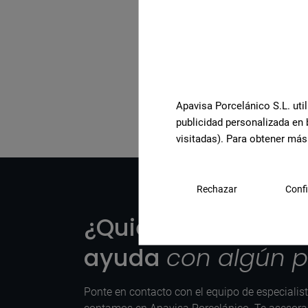
Ver la colección comple
Apavisa Porcelánico S.L. util
publicidad personalizada en 
visitadas). Para obtener más
Rechazar
Confi
¿Quieres más info
ayuda
con algún 
Ponte en contacto con el equipo de especialis