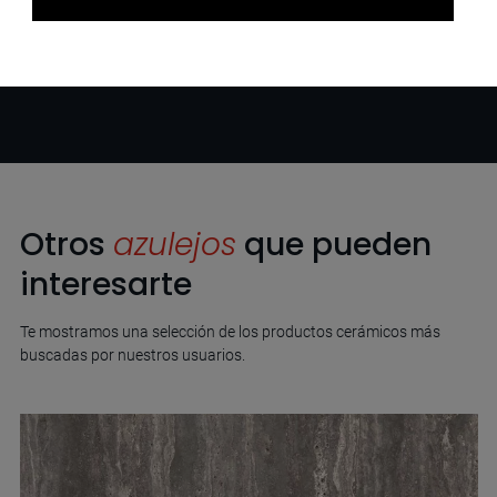
Otros
azulejos
que pueden
interesarte
Te mostramos una selección de los productos cerámicos más
buscadas por nuestros usuarios.