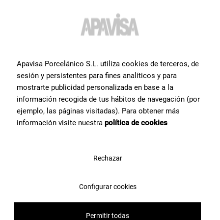
ayuda
con algún producto?
Ponte en contacto con el equipo de especialistas cerámicos con el
que contamos en Apavisa Porcelánico. Te asesoramos y
ayudamos en lo que necesites para hacer tu proyecto de
Apavisa Porcelánico S.L. utiliza cookies de terceros, de
arquitectura, interiorismo o reforma.
sesión y persistentes para fines analíticos y para
mostrarte publicidad personalizada en base a la
información recogida de tus hábitos de navegación (por
Contáctanos
ejemplo, las páginas visitadas). Para obtener más
información visite nuestra
política de cookies
Rechazar
Configurar cookies
Permitir todas