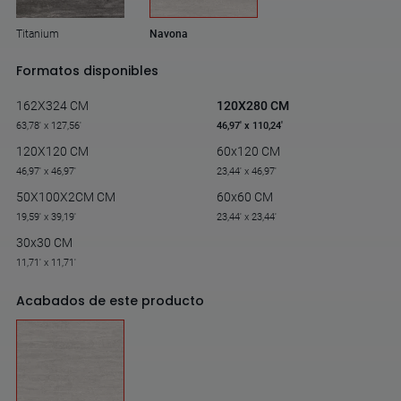
Titanium
Navona
Formatos disponibles
162X324 CM
120X280 CM
63,78' x 127,56'
46,97' x 110,24'
120X120 CM
60x120 CM
46,97' x 46,97'
23,44' x 46,97'
50X100X2CM CM
60x60 CM
19,59' x 39,19'
23,44' x 23,44'
30x30 CM
11,71' x 11,71'
Acabados de este producto