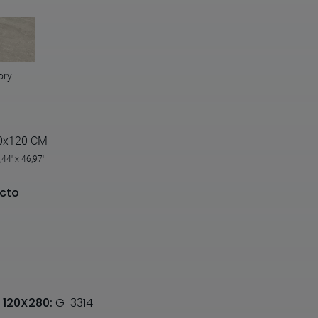
ory
0x120 CM
,44' x 46,97'
cto
 120X280:
G-3314