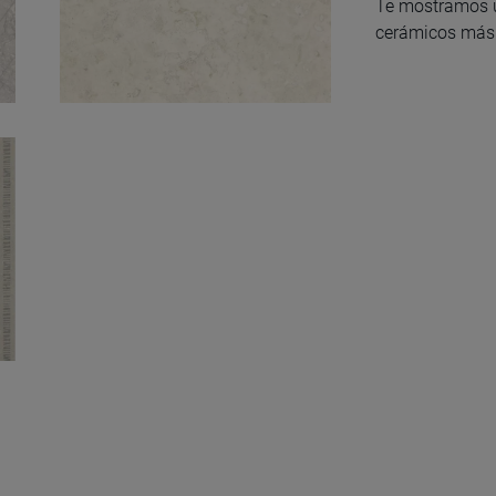
Te mostramos u
cerámicos más 
Perlino Marfil
Natural S-8 60X120