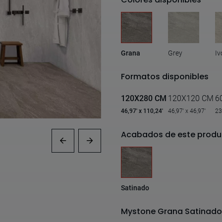
Grana
Grey
Iv
Formatos disponibles
120X280 CM
120X120 CM
6
46,97' x 110,24'
46,97' x 46,97'
23
Acabados de este produ
Satinado
Mystone Grana Satinado