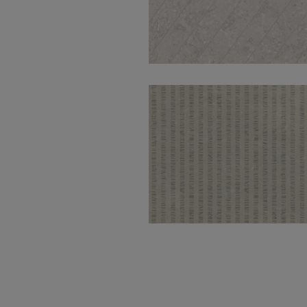
Tuscany Ivory
Decor 50X100
Metodo Grey Cune
50X100