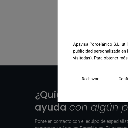
Ver la colección comple
Apavisa Porcelánico S.L. util
publicidad personalizada en 
visitadas). Para obtener más
Rechazar
Confi
¿Quieres más info
ayuda
con algún 
Ponte en contacto con el equipo de especialis