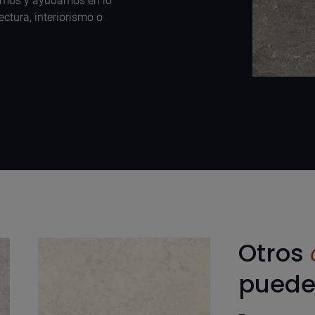
amos y ayudamos en lo
ectura, interiorismo o
Otros
puede