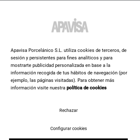
¿Quieres más información o
ayuda
con algún producto?
Ponte en contacto con el equipo de especialistas cerámicos con el
que contamos en Apavisa Porcelánico. Te asesoramos y
Apavisa Porcelánico S.L. utiliza cookies de terceros, de
ayudamos en lo que necesites para hacer tu proyecto de
sesión y persistentes para fines analíticos y para
arquitectura, interiorismo o reforma.
mostrarte publicidad personalizada en base a la
información recogida de tus hábitos de navegación (por
ejemplo, las páginas visitadas). Para obtener más
Contáctanos
información visite nuestra
política de cookies
Rechazar
Configurar cookies