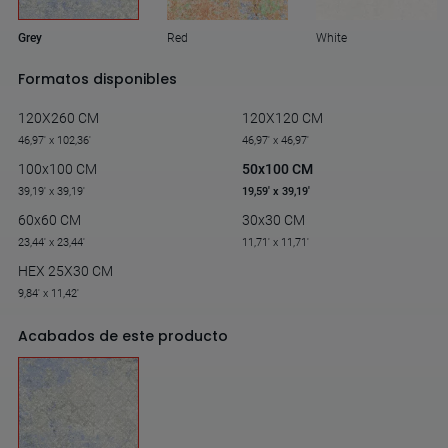
Grey
Red
White
Formatos disponibles
120X260 CM
120X120 CM
46,97' x 102,36'
46,97' x 46,97'
100x100 CM
50x100 CM
39,19' x 39,19'
19,59' x 39,19'
60x60 CM
30x30 CM
23,44' x 23,44'
11,71' x 11,71'
HEX 25X30 CM
9,84' x 11,42'
Acabados de este producto