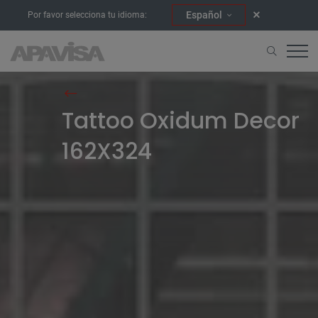
Español
Por favor selecciona tu idioma:
Home
Room Scenes
Tattoo Oxidum Decor 162X324
Tattoo Oxidum Decor
162X324