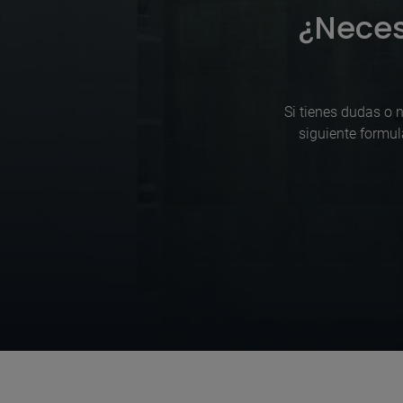
¿Neces
Si tienes dudas o 
siguiente formul