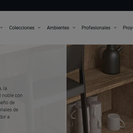
Proy
Colecciones
Ambientes
Profesionales
, la
l noble con
seño de
onales de
dor a