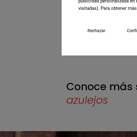
Beige
publicidad personalizada en 
visitadas). Para obtener más
Rechazar
Confi
Conoce más 
azulejos