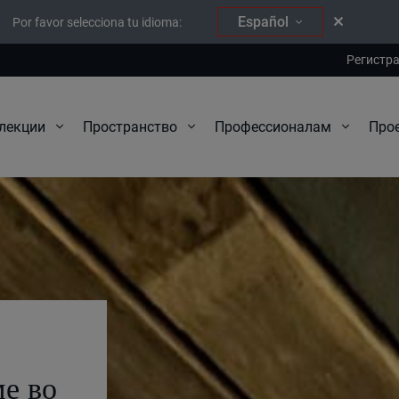
Español
Por favor selecciona tu idioma:
Регистр
Про
лекции
Пространство
Профессионалам
и
ме во