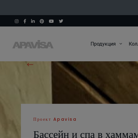
Продукция
Кол
Начало
Проекты
Бассейн и спа в хаммаме во Франци
Проект Apavisa
Бассейн и спа в хамма