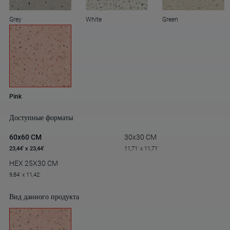
Grey
White
Green
Pink
Доступные форматы
60x60 CM
30x30 CM
23,44' x 23,44'
11,71' x 11,71'
HEX 25X30 CM
9,84' x 11,42'
Вид данного продукта