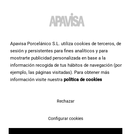
Вам нужна дополнительная
Apavisa Porcelánico S.L. utiliza cookies de terceros, de
информация или помощь
по
sesión y persistentes para fines analíticos y para
продукту
?
mostrarte publicidad personalizada en base a la
información recogida de tus hábitos de navegación (por
Свяжитесь с командой специалистов Apavisa Porcelánico. Мы
ejemplo, las páginas visitadas). Para obtener más
проконсультируем Вас и поможем со всем, что нужно для
información visite nuestra
política de cookies
реализации проекта.
Rechazar
Свяжитесь с нами
Configurar cookies