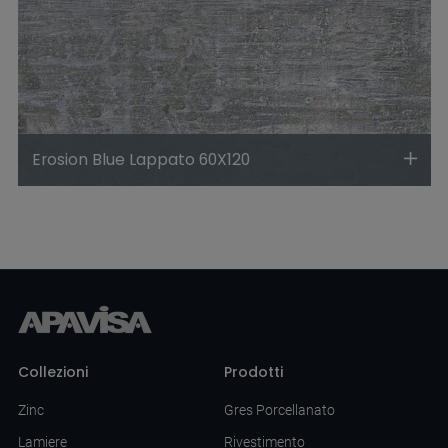
Erosion Blue Lappato 60X120
Collezioni
Prodotti
Zinc
Gres Porcellanato
Lamiere
Rivestimento