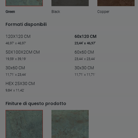
Green
Black
Copper
Formati disponibili
120X120 CM
60x120 CM
46,97' x 46,97'
23,44' x 46,97'
50X100X2CM CM
60x60 CM
19,59' x 39,19'
23,44' x 23,44'
30x60 CM
30x30 CM
11,71' x 23,44'
11,71' x 11,71'
HEX 25X30 CM
9,84' x 11,42'
Finiture di questo prodotto