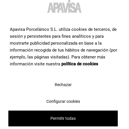
Desiderate maggiori
informazioni o aiuto
con un
Apavisa Porcelánico S.L. utiliza cookies de terceros, de
prodotto?
?
sesión y persistentes para fines analíticos y para
mostrarte publicidad personalizada en base a la
Contatta il team di specialisti in piastrelle di Apavisa Porcelánico. Ti
información recogida de tus hábitos de navegación (por
forniremo consulenza e tutte le risposte di cui hai bisogno per
ejemplo, las páginas visitadas). Para obtener más
realizzare il tuo progetto.
información visite nuestra
política de cookies
Contattaci
Rechazar
Configurar cookies
Permitir todas