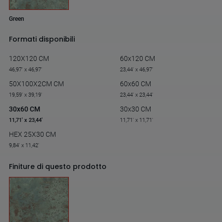
Green
Formati disponibili
120X120 CM
60x120 CM
46,97' x 46,97'
23,44' x 46,97'
50X100X2CM CM
60x60 CM
19,59' x 39,19'
23,44' x 23,44'
30x60 CM
30x30 CM
11,71' x 23,44'
11,71' x 11,71'
HEX 25X30 CM
9,84' x 11,42'
Finiture di questo prodotto