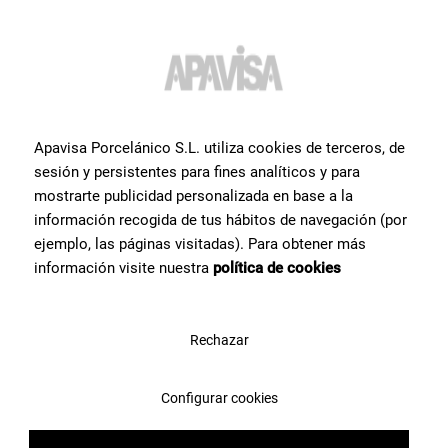
Desiderate maggiori
informazioni o aiuto
con un
prodotto?
?
Apavisa Porcelánico S.L. utiliza cookies de terceros, de
sesión y persistentes para fines analíticos y para
Contatta il team di specialisti in piastrelle di Apavisa Porcelánico. Ti
forniremo consulenza e tutte le risposte di cui hai bisogno per
mostrarte publicidad personalizada en base a la
realizzare il tuo progetto.
información recogida de tus hábitos de navegación (por
ejemplo, las páginas visitadas). Para obtener más
información visite nuestra
política de cookies
Contattaci
Rechazar
Configurar cookies