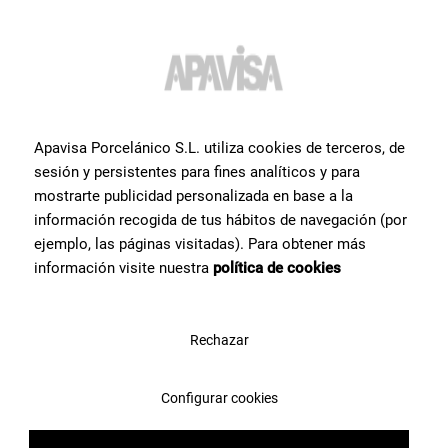
Desiderate maggiori
informazioni o aiuto
con un
prodotto?
?
Apavisa Porcelánico S.L. utiliza cookies de terceros, de
sesión y persistentes para fines analíticos y para
Contatta il team di specialisti in piastrelle di Apavisa Porcelánico. Ti
forniremo consulenza e tutte le risposte di cui hai bisogno per
mostrarte publicidad personalizada en base a la
realizzare il tuo progetto.
información recogida de tus hábitos de navegación (por
ejemplo, las páginas visitadas). Para obtener más
información visite nuestra
política de cookies
Contattaci
Rechazar
Configurar cookies