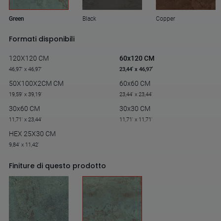
Green
Black
Copper
Formati disponibili
120X120 CM
60x120 CM
46,97' x 46,97'
23,44' x 46,97'
50X100X2CM CM
60x60 CM
19,59' x 39,19'
23,44' x 23,44'
30x60 CM
30x30 CM
11,71' x 23,44'
11,71' x 11,71'
HEX 25X30 CM
9,84' x 11,42'
Finiture di questo prodotto