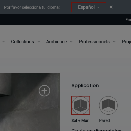
Español
Por favor selecciona tu idioma:
En
Proj
Collections
Ambience
Professionnels
Ozone
Application
Sol + Mur
Pared
Couleurs disponibles