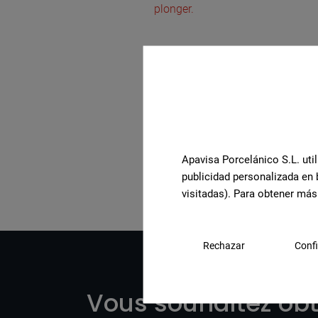
plonger.
Voir la collection compl
Apavisa Porcelánico S.L. util
publicidad personalizada en 
visitadas). Para obtener más
Rechazar
Confi
Vous souhaitez obt