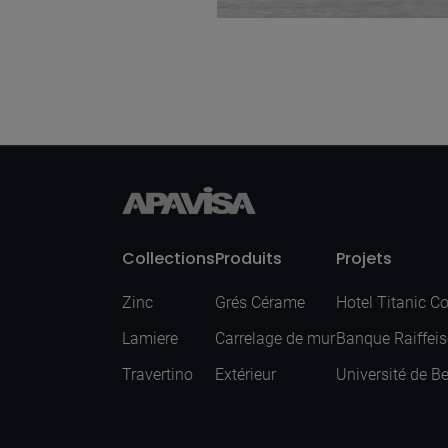
Tacto Grey Natural
50X100
Collections
Produits
Projets
Zinc
Grés Cérame
Hotel Titanic C
Lamiere
Carrelage de mur
Banque Raiffei
Travertino
Extérieur
Université de B