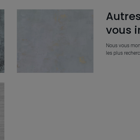
Autre
vous i
Nous vous mont
les plus recherc
Mood Blue Natural
60X60