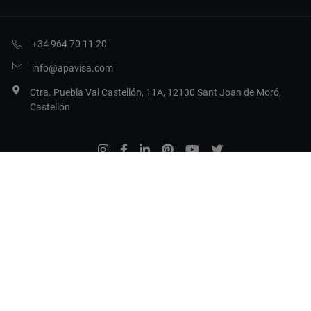
+34 964 70 11 20
info@apavisa.com
Ctra. Puebla Val Castellón, 11A, 12130 Sant Joan de Moró,
Castellón
Legal Terms
Politique de confidentialité
Politique en matière de cookies
Configurer les cookies
Copyright 2017 Apavisa Porcelánico S.L.