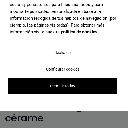
sesión y persistentes para fines analíticos y para
mostrarte publicidad personalizada en base a la
información recogida de tus hábitos de navegación (por
ejemplo, las páginas visitadas). Para obtener más
Modular Marquina Natural
información visite nuestra
política de cookies
50X100
Voir le produit
Rechazar
Modular Oak Natural 50X100
Configurar cookies
Voir le produit
Permitir todas
Modularité en grès
cérame